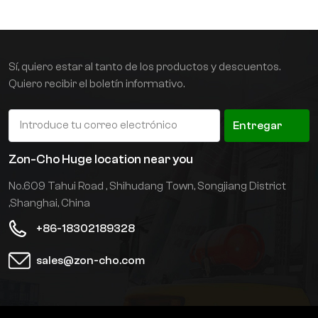
eléctricos, sino que
optimiza a fondo el
sistema hidráulico. Su
sistema de control
Sí, quiero estar al tanto de los productos y descuentos.
dedicado, sensible a la
Quiero recibir el boletín informativo.
carga y de velocidad
variable, desarrollado
independientemente,
Entregar
proporciona una amplia
retroalimentación de
Zon-Cho Huge location near you
bucle cerrado de los
No.609 Tahui Road , Shihudang Town, Songjiang District
parámetros hidráulicos,
predicción y control
,Shanghai, China
directo del par,
+86-18302189328
adaptación global de la
potencia, suministro de
sales@zon-cho.com
aceite a demanda y
reducción de las
pérdidas por
estrangulamiento y